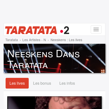
Menu
Taratata
Les Artistes - N
Neeskens : Les lives
Neeskens Dans
Taratata
Les lives
Les bonus
Les infos