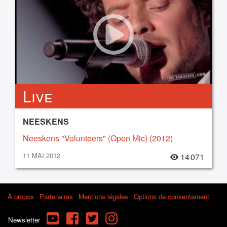
Live
NEESKENS
Neeskens "Volunteers" (Open Mic) (2012)
11 MAI 2012
14 071
À propos
Partenaires
Mentions légales
Options de consentement
YouTube
Facebook
Twitter
Instagram
Newsletter