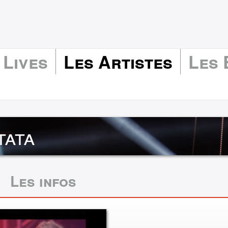
 Lives
Les Artistes
Les
tata
Les infos