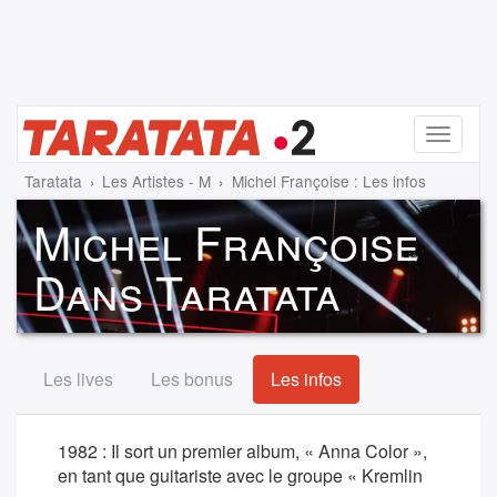
Menu
Taratata
Les Artistes - M
Michel Françoise : Les infos
Michel Françoise
Dans Taratata
Les lives
Les bonus
Les infos
1982 : Il sort un premier album, « Anna Color »,
en tant que guitariste avec le groupe « Kremlin