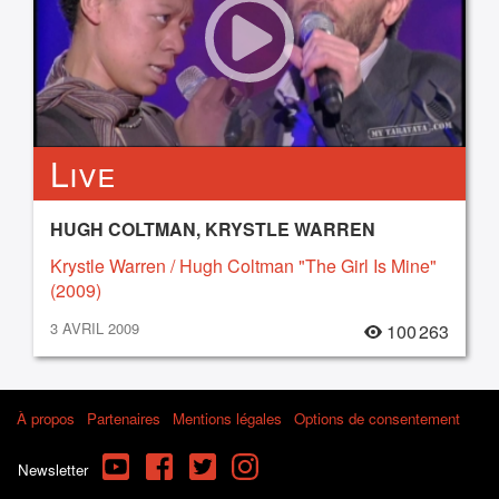
Live
HUGH COLTMAN, KRYSTLE WARREN
Krystle Warren / Hugh Coltman "The Girl Is Mine"
(2009)
3 AVRIL 2009
100 263
À propos
Partenaires
Mentions légales
Options de consentement
YouTube
Facebook
Twitter
Instagram
Newsletter