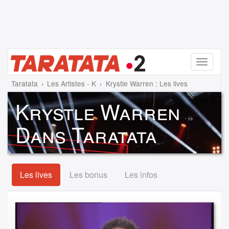
Menu
Taratata
Les Artistes - K
Krystle Warren : Les lives
Krystle Warren
Dans Taratata
Les lives
Les bonus
Les infos