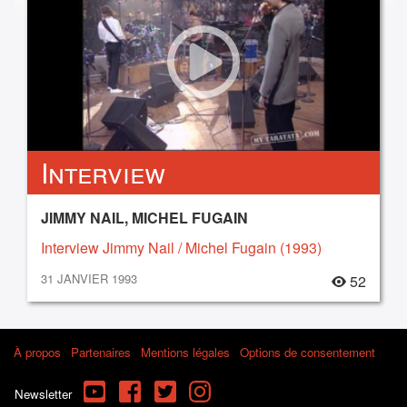
Interview
JIMMY NAIL, MICHEL FUGAIN
Interview Jimmy Nail / Michel Fugain (1993)
31 JANVIER 1993
52
À propos
Partenaires
Mentions légales
Options de consentement
YouTube
Facebook
Twitter
Instagram
Newsletter