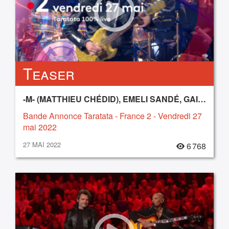
Teaser
-M- (MATTHIEU CHÉDID), EMELI SANDÉ, GAIL ANN DORSEY, IZÏA, LUJIPEKA, SILLY BOY BLUE
Bande Annonce Taratata - France 2 - Vendredi 27
mai 2022
27 MAI 2022
6 768