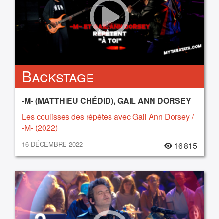
Backstage
-M- (MATTHIEU CHÉDID), GAIL ANN DORSEY
Les coulisses des répètes avec Gail Ann Dorsey /
-M- (2022)
16 DÉCEMBRE 2022
16 815