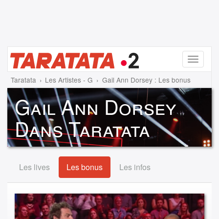
Menu
Taratata
Les Artistes - G
Gail Ann Dorsey : Les bonus
Gail Ann Dorsey
Dans Taratata
Les lives
Les bonus
Les infos