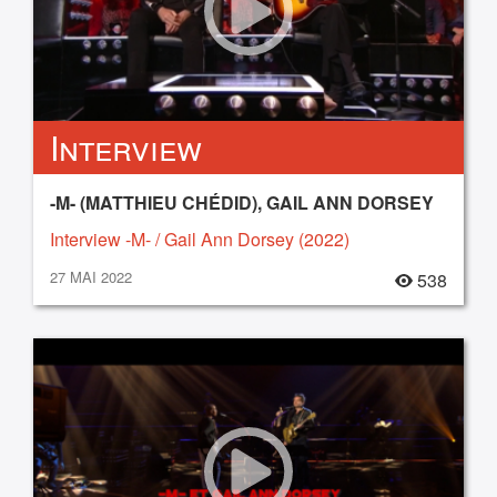
Interview
-M- (MATTHIEU CHÉDID), GAIL ANN DORSEY
Interview -M- / Gail Ann Dorsey (2022)
27 MAI 2022
538