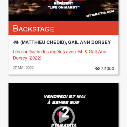
Backstage
-M- (MATTHIEU CHÉDID), GAIL ANN DORSEY
Les coulisses des répètes avec -M- & Gail Ann
Dorsey (2022)
27 MAI 2022
72 050