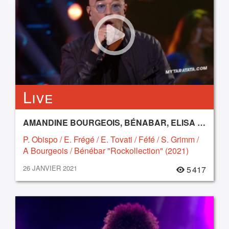
Live
AMANDINE BOURGEOIS, BÉNABAR, ELISA TOVATI, ELODIE FRÉGÉ, FÉFÉ, PASCAL OBISPO, SUZANE GRIMM
P. Obispo / E. Frégé / E. Tovati / Féfé / S. Grimm /
A Bourgeois / Bénébar "Rockollection" (2021)
26 JANVIER 2021
5 417