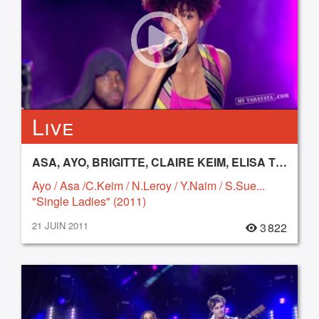
Live
ASA, AYO, BRIGITTE, CLAIRE KEIM, ELISA TOVATI, NOLWENN LEROY, SELAH SUE, YAEL NAIM
Ayo / Asa /C.Keim / N.Leroy / Y.Naim / S.Sue...
"Single Ladies" (2011)
21 JUIN 2011
3 822