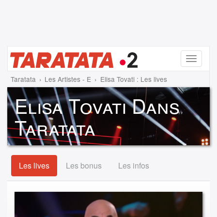
Menu
Taratata
Les Artistes - E
Elisa Tovati : Les lives
Elisa Tovati Dans
Taratata
Les lives
Les bonus
Les infos