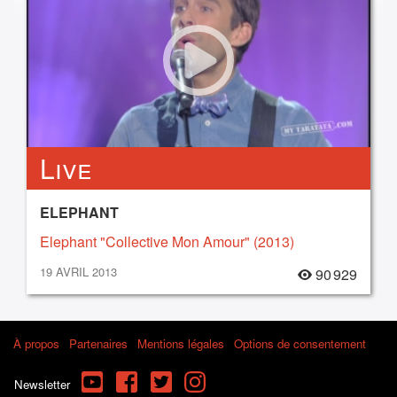
Live
ELEPHANT
Elephant "Collective Mon Amour" (2013)
19 AVRIL 2013
90 929
À propos
Partenaires
Mentions légales
Options de consentement
YouTube
Facebook
Twitter
Instagram
Newsletter