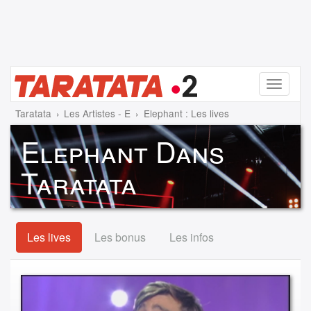
Menu
Taratata
Les Artistes - E
Elephant : Les lives
Elephant Dans
Taratata
Les lives
Les bonus
Les infos