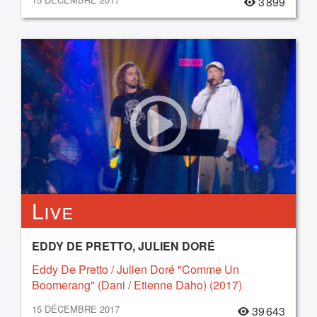
3 899
Live
EDDY DE PRETTO, JULIEN DORÉ
Eddy De Pretto / Julien Doré "Comme Un
Boomerang" (Dani / Etienne Daho) (2017)
15 DÉCEMBRE 2017
39 643