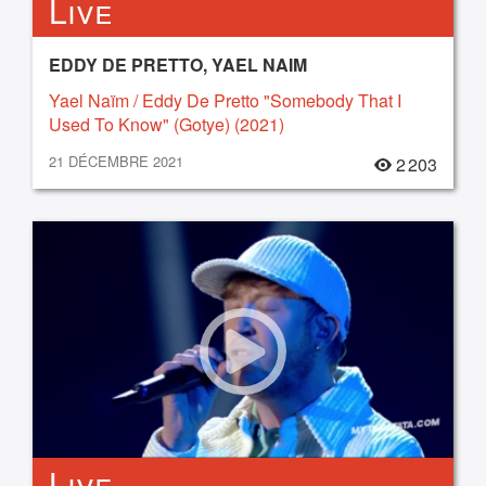
Live
EDDY DE PRETTO, YAEL NAIM
Yael Naïm / Eddy De Pretto "Somebody That I
Used To Know" (Gotye) (2021)
21 DÉCEMBRE 2021
2 203
Live