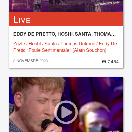
Live
EDDY DE PRETTO, HOSHI, SANTA, THOMAS DUTRONC, ZAZIE
Zazie / Hoshi / Santa / Thomas Dutronc / Eddy De
Pretto "Foule Sentimentale" (Alain Souchon)
(2023)
3 NOVEMBRE 2023
7 484