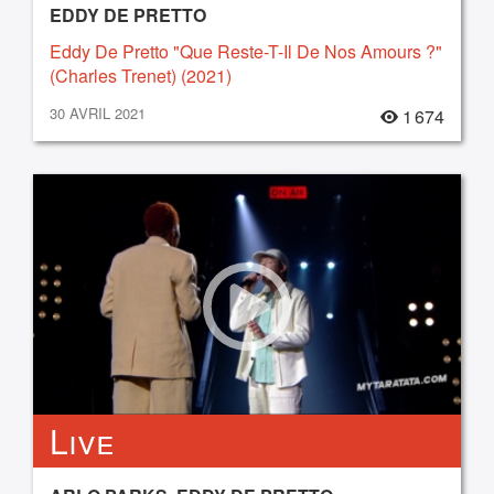
EDDY DE PRETTO
Eddy De Pretto "Que Reste-T-Il De Nos Amours ?"
(Charles Trenet) (2021)
30 AVRIL 2021
1 674
Live