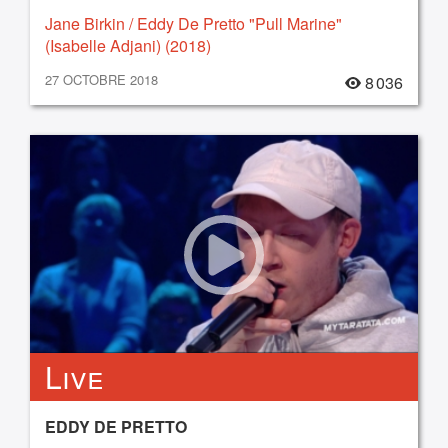
Jane Birkin / Eddy De Pretto "Pull Marine"
(Isabelle Adjani) (2018)
27 OCTOBRE 2018
8 036
Live
EDDY DE PRETTO