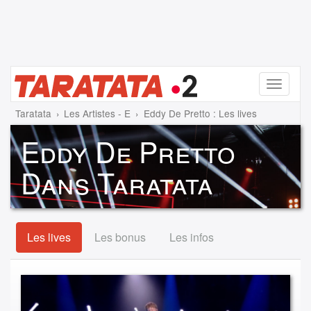
Menu
Taratata
Les Artistes - E
Eddy De Pretto : Les lives
Eddy De Pretto
Dans Taratata
Les lives
Les bonus
Les infos