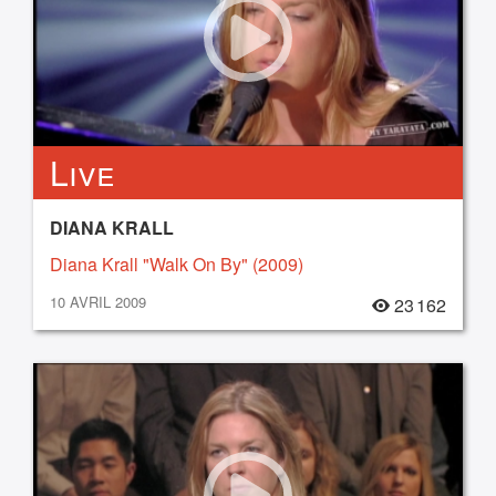
Live
DIANA KRALL
Diana Krall "Walk On By" (2009)
10 AVRIL 2009
23 162