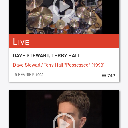
Live
DAVE STEWART, TERRY HALL
Dave Stewart / Terry Hall "Possessed" (1993)
18 FÉVRIER 1993
742