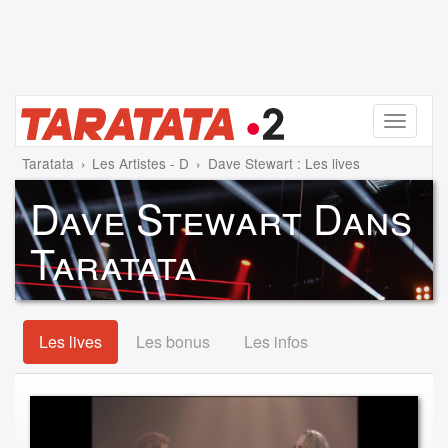
Menu
Taratata
Les Artistes - D
Dave Stewart : Les lives
Dave Stewart Dans
Taratata
Les lives
Les bonus
Les infos