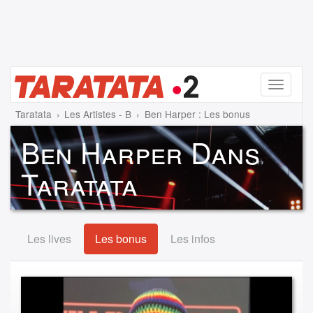
Menu
Taratata
Les Artistes - B
Ben Harper : Les bonus
Ben Harper Dans
Taratata
Les lives
Les bonus
Les infos