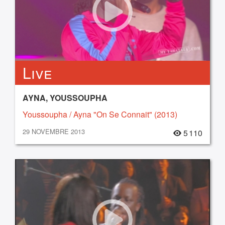
Live
AYNA, YOUSSOUPHA
Youssoupha / Ayna "On Se Connait" (2013)
29 NOVEMBRE 2013
5 110