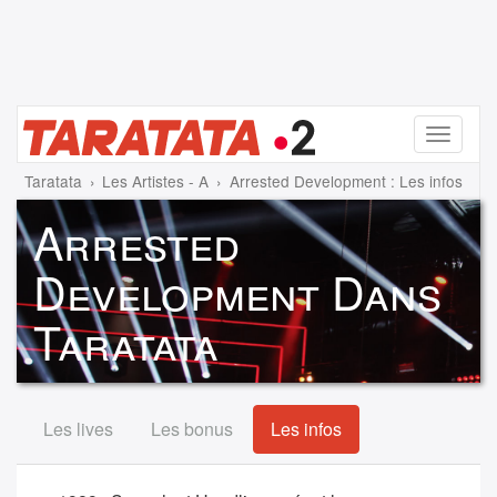
Menu
Taratata
Les Artistes - A
Arrested Development : Les infos
Arrested
Development Dans
Taratata
Les lives
Les bonus
Les infos