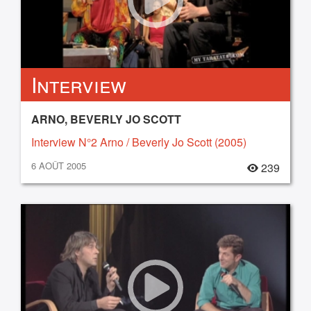
Interview
ARNO, BEVERLY JO SCOTT
Interview N°2 Arno / Beverly Jo Scott (2005)
6 AOÛT 2005
239