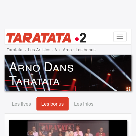
Menu
Taratata
Les Artistes - A
Arno : Les bonus
Arno Dans
Taratata
Les lives
Les bonus
Les infos