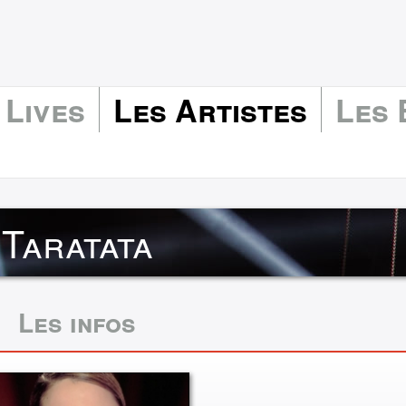
 Lives
Les Artistes
Les
 Taratata
Les infos