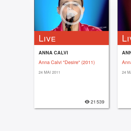
Live
Li
ANNA CALVI
ANN
Anna Calvi "Desire" (2011)
Anna
24 MAI 2011
24 M
21 539