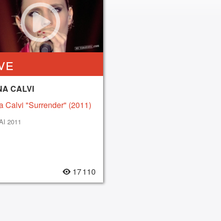
ve
A CALVI
 Calvi "Surrender" (2011)
AI 2011
17 110