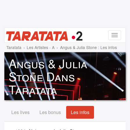
Menu
Taratata
Les Artistes - A
Angus & Julia Stone : Les infos
Angus & Julia
Stone Dans
Taratata
Les lives
Les bonus
Les infos