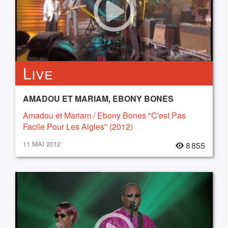
Live
AMADOU ET MARIAM, EBONY BONES
Amadou et Mariam / Ebony Bones "C'est Pas
Facile Pour Les Aigles" (2012)
11 MAI 2012
8 855