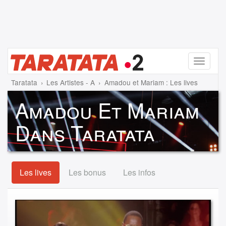
Menu
Taratata
Les Artistes - A
Amadou et Mariam : Les lives
Amadou Et Mariam
Dans Taratata
Les lives
Les bonus
Les infos