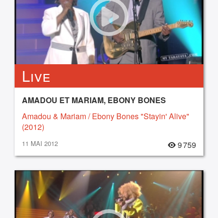
Live
AMADOU ET MARIAM, EBONY BONES
Amadou & Mariam / Ebony Bones "Stayin' Alive"
(2012)
11 MAI 2012
9 759