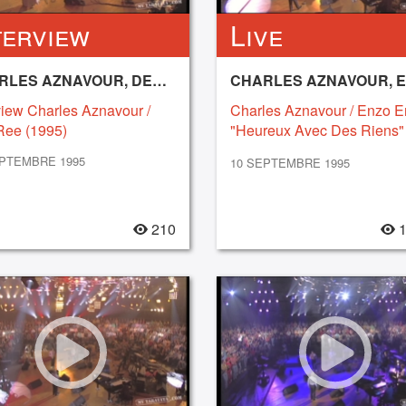
terview
Live
CHARLES AZNAVOUR, DES’REE
view Charles Aznavour /
Charles Aznavour / Enzo 
Ree (1995)
"Heureux Avec Des Riens"
(1995)
EPTEMBRE 1995
10 SEPTEMBRE 1995
210
1