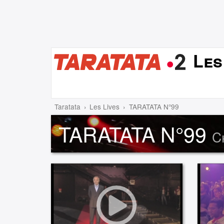
Les
Taratata
Les Lives
TARATATA N°99
TARATATA N°99
C