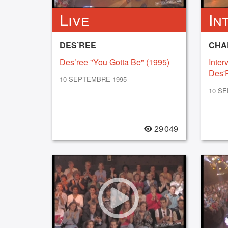
Live
In
DES’REE
Des’ree "You Gotta Be" (1995)
Inter
Des'
10 SEPTEMBRE 1995
10 S
29 049