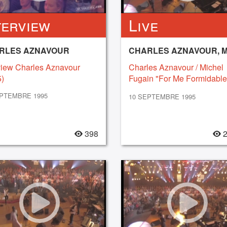
terview
Live
RLES AZNAVOUR
view Charles Aznavour
Charles Aznavour / Michel
)
Fugain "For Me Formidable
(1995)
EPTEMBRE 1995
10 SEPTEMBRE 1995
398
2