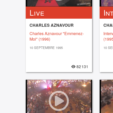
Live
In
CHARLES AZNAVOUR
CHA
Charles Aznavour "Emmenez-
Inter
Moi" (1996)
(1995
10 SEPTEMBRE 1995
10 S
82 131