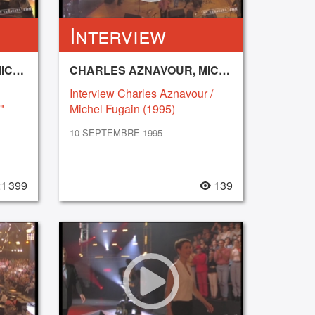
Interview
CHARLES AZNAVOUR, MICHEL FUGAIN
CHARLES AZNAVOUR, MICHEL FUGAIN
Interview Charles Aznavour /
"
Michel Fugain (1995)
10 SEPTEMBRE 1995
1 399
139