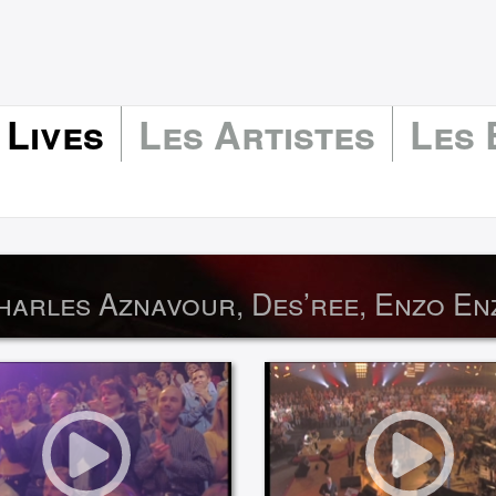
 Lives
Les Artistes
Les
harles Aznavour, Des’ree, Enzo En