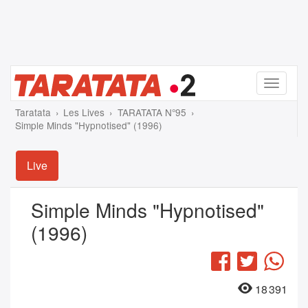
Menu
Taratata
Les Lives
TARATATA N°95
Simple Minds "Hypnotised" (1996)
Live
Simple Minds "Hypnotised"
(1996)
Facebook
Twitter
Wha
18 391