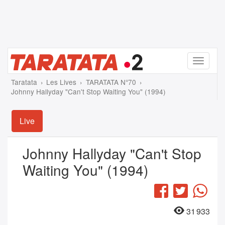
Menu
Taratata
Les Lives
TARATATA N°70
Johnny Hallyday "Can't Stop Waiting You" (1994)
Live
Johnny Hallyday "Can't Stop
Waiting You" (1994)
Facebook
Twitter
Wha
31 933