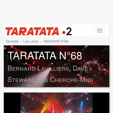
Menu
Taratata
Les Lives
TARATATA N°68
TARATATA N°68
Bernard Lavilliers, Dave
Stewart, Les Cherche-Midi