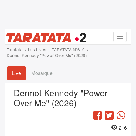
Menu
Taratata
Les Lives
TARATATA N°610
Dermot Kennedy "Power Over Me" (2026)
Live
Mosaïque
Dermot Kennedy "Power
Over Me" (2026)
Facebook
Twitter
Wha
216