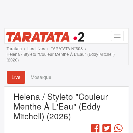
Menu
Taratata
Les Lives
TARATATA N°608
Helena / Styleto "Couleur Menthe À L'Eau" (Eddy Mitchell)
(2026)
Live
Mosaïque
Helena / Styleto "Couleur
Menthe À L'Eau" (Eddy
Mitchell) (2026)
Facebook
Twitter
Wha