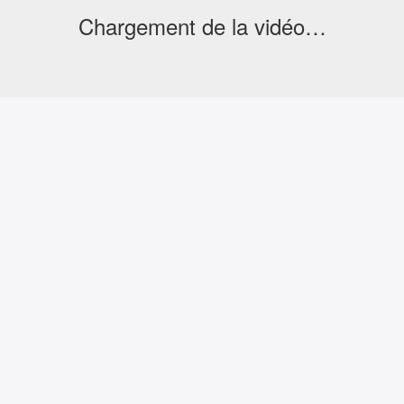
Chargement de la vidéo…