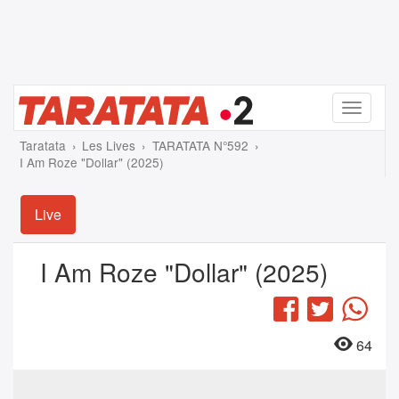
Menu
Taratata
Les Lives
TARATATA N°592
I Am Roze "Dollar" (2025)
Live
I Am Roze "Dollar" (2025)
Facebook
Twitter
Wha
64