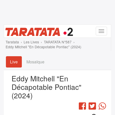
Menu
Taratata
Les Lives
TARATATA N°587
Eddy Mitchell "En Décapotable Pontiac" (2024)
Live
Mosaïque
Eddy Mitchell "En
Décapotable Pontiac"
(2024)
Facebook
Twitter
Wha