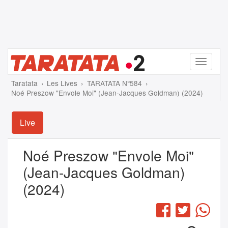
Menu
Taratata
Les Lives
TARATATA N°584
Noé Preszow "Envole Moi" (Jean-Jacques Goldman) (2024)
Live
Noé Preszow "Envole Moi"
(Jean-Jacques Goldman)
(2024)
Facebook
Twitter
Wha