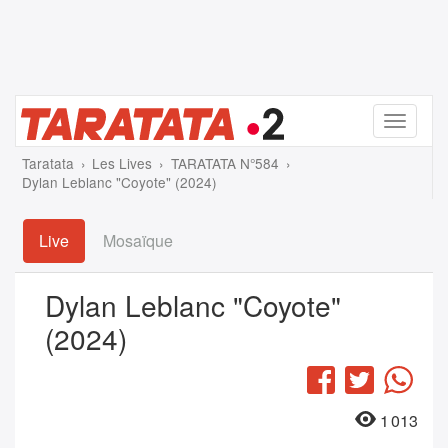
Menu
Taratata
Les Lives
TARATATA N°584
Dylan Leblanc "Coyote" (2024)
Live
Mosaïque
Dylan Leblanc "Coyote"
(2024)
Facebook
Twitter
Wha
1 013