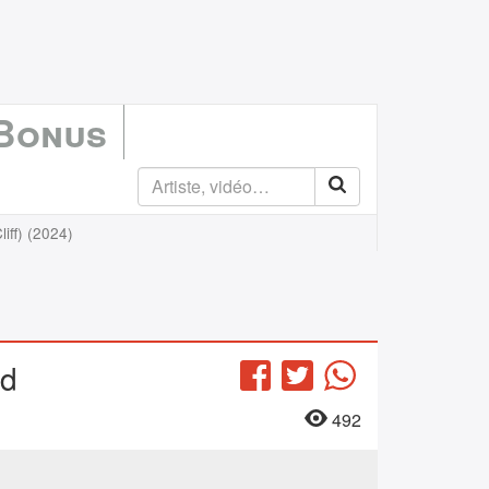
 Bonus
iff) (2024)
rd
Facebook
Twitter
WhatsApp
492