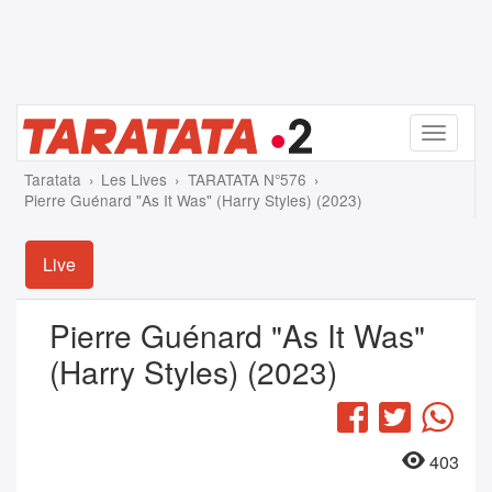
Menu
Taratata
Les Lives
TARATATA N°576
Pierre Guénard "As It Was" (Harry Styles) (2023)
Live
Pierre Guénard "As It Was"
(Harry Styles) (2023)
Facebook
Twitter
Wha
403