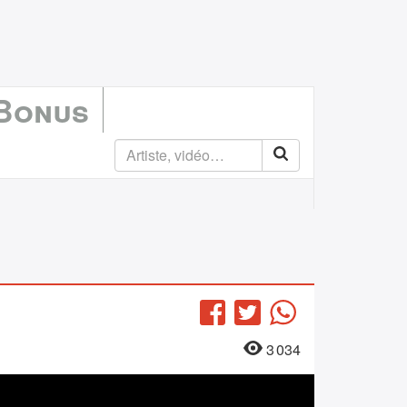
 Bonus
Facebook
Twitter
WhatsApp
3 034