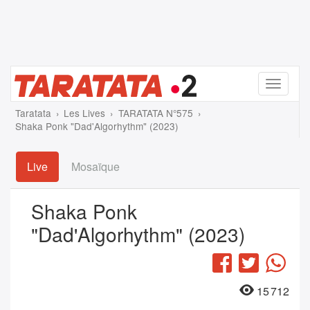
Menu
Taratata
Les Lives
TARATATA N°575
Shaka Ponk "Dad'Algorhythm" (2023)
Live
Mosaïque
Shaka Ponk
"Dad'Algorhythm" (2023)
Facebook
Twitter
Wha
15 712