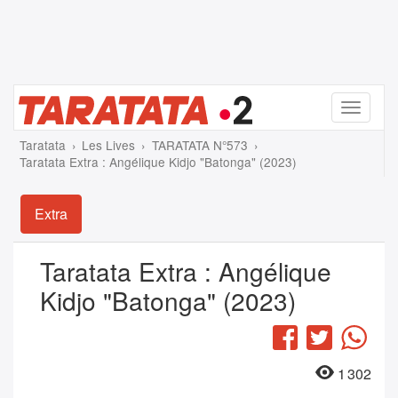
Menu
Taratata
Les Lives
TARATATA N°573
Taratata Extra : Angélique Kidjo "Batonga" (2023)
Extra
Taratata Extra : Angélique
Kidjo "Batonga" (2023)
Facebook
Twitter
Wha
1 302