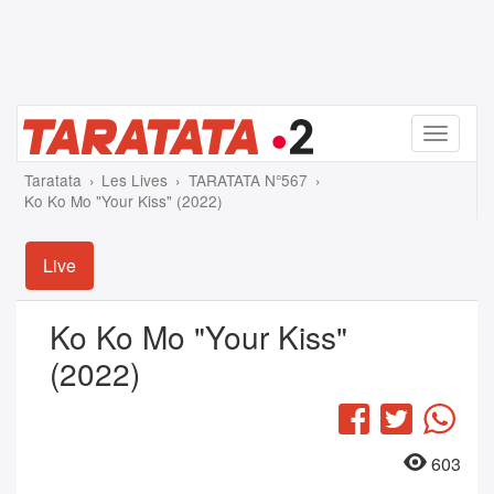
Menu
Taratata
Les Lives
TARATATA N°567
Ko Ko Mo "Your Kiss" (2022)
Live
Ko Ko Mo "Your Kiss"
(2022)
Facebook
Twitter
Wha
603