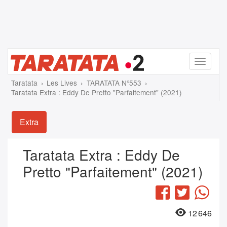
Menu
Taratata
Les Lives
TARATATA N°553
Taratata Extra : Eddy De Pretto "Parfaitement" (2021)
Extra
Taratata Extra : Eddy De
Pretto "Parfaitement" (2021)
Facebook
Twitter
Wha
12 646