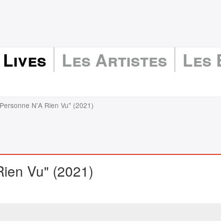
 Lives
Les Artistes
Les
Personne N'A Rien Vu" (2021)
ien Vu" (2021)