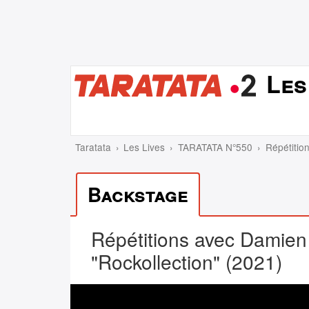
Les
Taratata
Les Lives
TARATATA N°550
Répétitio
Backstage
Répétitions avec Damien 
"Rockollection" (2021)