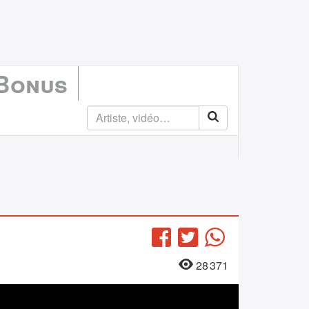
 Bonus
Facebook
Twitter
WhatsApp
28 371