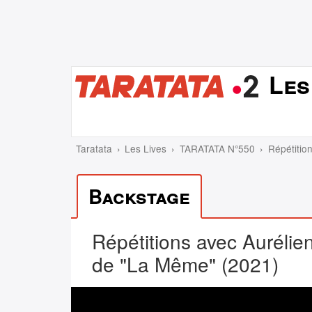
Les
Taratata
Les Lives
TARATATA N°550
Répétitio
Backstage
Répétitions avec Aurélie
de "La Même" (2021)