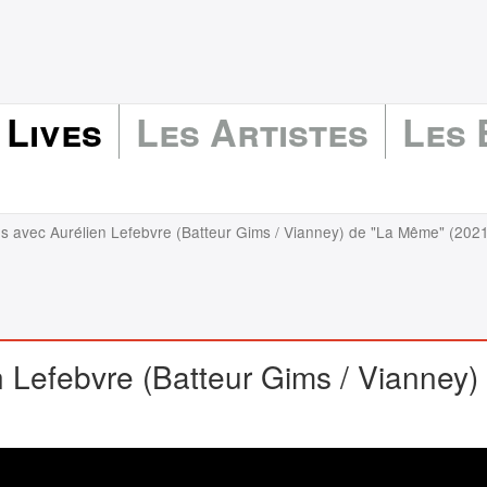
 Lives
Les Artistes
Les
ns avec Aurélien Lefebvre (Batteur Gims / Vianney) de "La Même" (202
n Lefebvre (Batteur Gims / Vianney)