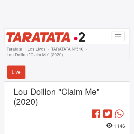
Menu
Taratata
Les Lives
TARATATA N°546
Lou Doillon "Claim Me" (2020)
Live
Lou Doillon "Claim Me"
(2020)
Facebook
Twitter
Wha
1 146