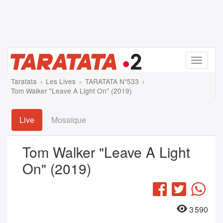
Menu
Taratata
Les Lives
TARATATA N°533
Tom Walker "Leave A Light On" (2019)
Live
Mosaïque
Tom Walker "Leave A Light
On" (2019)
Facebook
Twitter
Wha
3 590