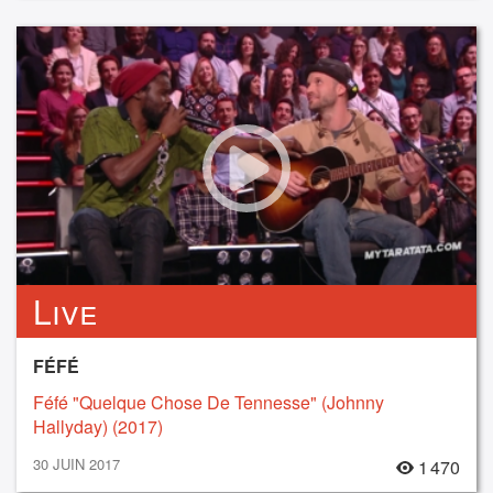
Live
FÉFÉ
Féfé "Quelque Chose De Tennesse" (Johnny
Hallyday) (2017)
30 JUIN 2017
1 470