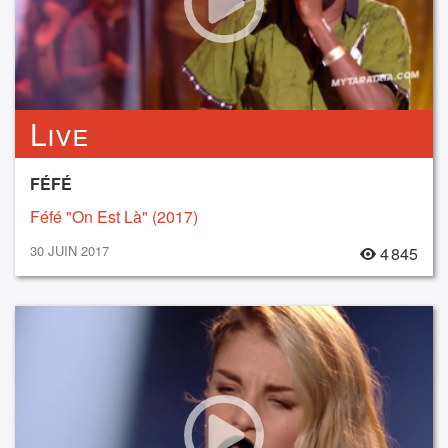
Live
FÉFÉ
Féfé "On Est Là" (2017)
30 JUIN 2017
4 845