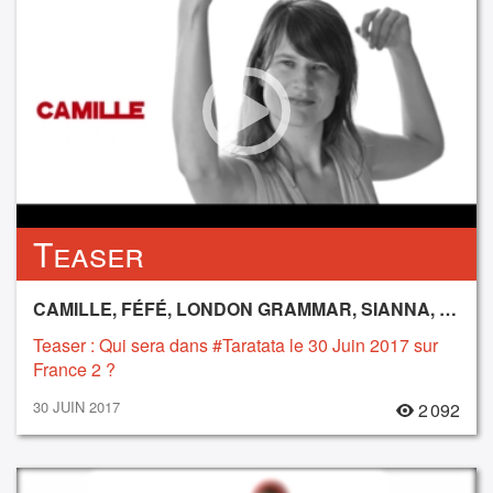
Teaser
CAMILLE, FÉFÉ, LONDON GRAMMAR, SIANNA, SÔNGE
Teaser : Qui sera dans #Taratata le 30 Juin 2017 sur
France 2 ?
30 JUIN 2017
2 092