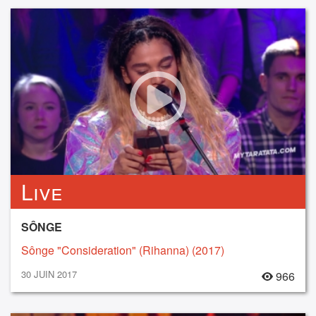
Live
SÔNGE
Sônge "Consideration" (Rihanna) (2017)
30 JUIN 2017
966