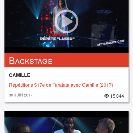
Backstage
CAMILLE
Répétitions 517e de Taratata avec Camille (2017)
30 JUIN 2017
15 344