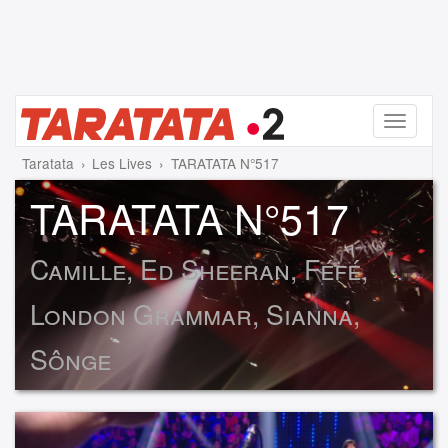
Menu
Taratata
Les Lives
TARATATA N°517
TARATATA N°517
Camille, Ed Sheeran, Féfé,
London Grammar, Sianna,
Sônge