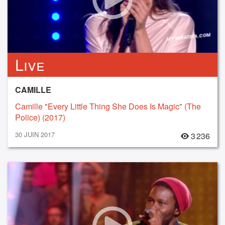
Live
CAMILLE
Camille "Every Little Thing She Does Is Magic" (The
Police) (2017)
30 JUIN 2017
3 236