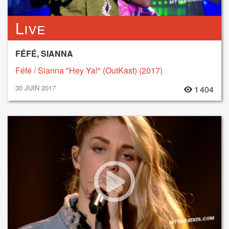
Live
FÉFÉ, SIANNA
Féfé / Sianna "Hey Ya!" (OutKast) (2017)
30 JUIN 2017
1 404