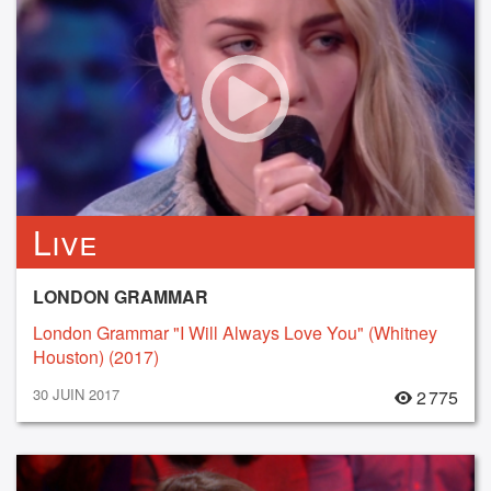
Live
LONDON GRAMMAR
London Grammar "I Will Always Love You" (Whitney
Houston) (2017)
30 JUIN 2017
2 775