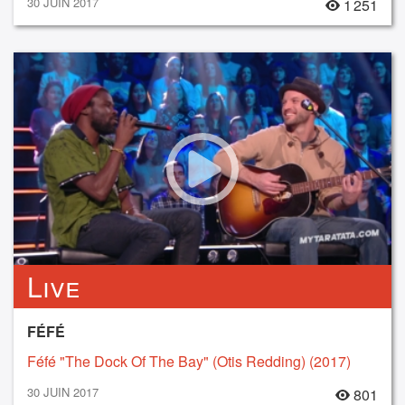
30 JUIN 2017
1 251
Live
FÉFÉ
Féfé "The Dock Of The Bay" (Otis Redding) (2017)
30 JUIN 2017
801