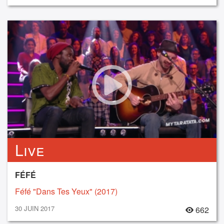
Live
FÉFÉ
Féfé "Dans Tes Yeux" (2017)
30 JUIN 2017
662