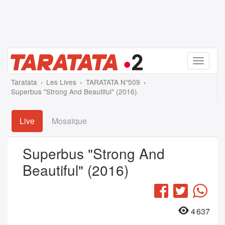
Menu
Taratata
Les Lives
TARATATA N°509
Superbus "Strong And Beautiful" (2016)
Live
Mosaïque
Superbus "Strong And
Beautiful" (2016)
Facebook
Twitter
Wha
4 637