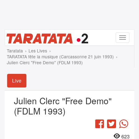
Menu
Taratata
Les Lives
TARATATA fête la musique (Carcassonne 21 juin 1993)
Julien Clerc "Free Demo" (FDLM 1993)
Live
Julien Clerc "Free Demo"
(FDLM 1993)
Facebook
Twitter
Wha
623