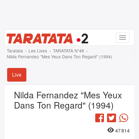
Menu
Taratata
Les Lives
TARATATA N°48
Nilda Fernandez "Mes Yeux Dans Ton Regard" (1994)
Live
Nilda Fernandez "Mes Yeux
Dans Ton Regard" (1994)
Facebook
Twitter
Wha
47 814