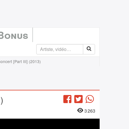
 Bonus
ncert [Part III] (2013)
)
Facebook
Twitter
WhatsApp
3 263