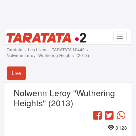
Menu
Taratata
Les Lives
TARATATA N°449
Nolwenn Leroy "Wuthering Heights" (2013)
Live
Nolwenn Leroy "Wuthering
Heights" (2013)
Facebook
Twitter
Wha
3 123