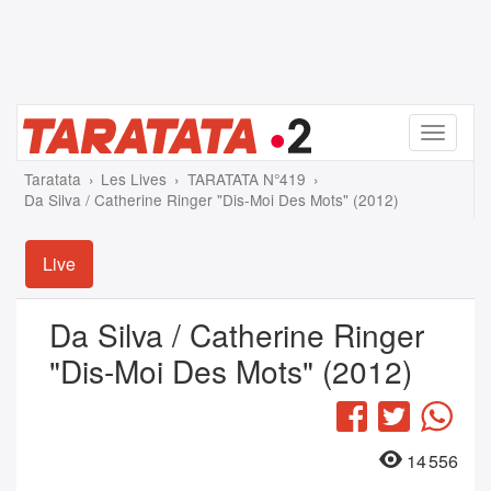
Menu
Taratata
Les Lives
TARATATA N°419
Da Silva / Catherine Ringer "Dis-Moi Des Mots" (2012)
Live
Da Silva / Catherine Ringer
"Dis-Moi Des Mots" (2012)
Facebook
Twitter
Wha
14 556