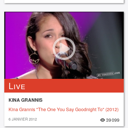
Live
KINA GRANNIS
Kina Grannis "The One You Say Goodnight To" (2012)
6 JANVIER 2012
39 099