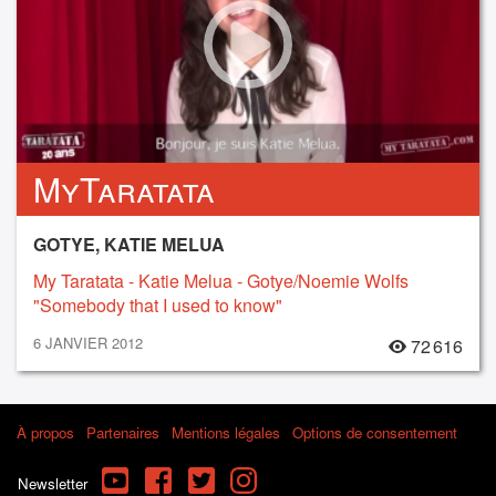
MyTaratata
GOTYE, KATIE MELUA
My Taratata - Katie Melua - Gotye/Noemie Wolfs
"Somebody that I used to know"
6 JANVIER 2012
72 616
À propos
Partenaires
Mentions légales
Options de consentement
YouTube
Facebook
Twitter
Instagram
Newsletter