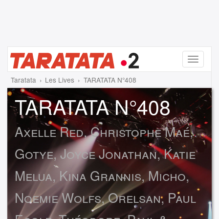
Menu
Taratata
Les Lives
TARATATA N°408
TARATATA N°408
Axelle Red, Christophe Maé,
Gotye, Joyce Jonathan, Katie
Melua, Kina Grannis, Micho,
Noemie Wolfs, Orelsan, Paul