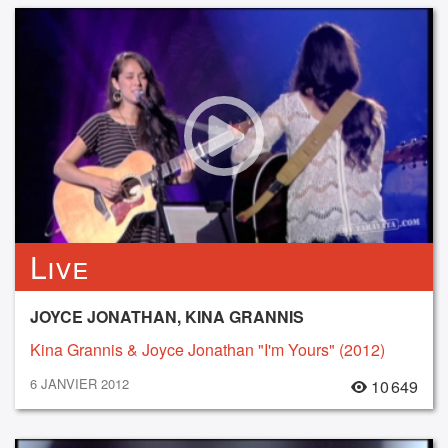
Live
JOYCE JONATHAN, KINA GRANNIS
Kina Grannis & Joyce Jonathan "I'm Yours" (2012)
6 JANVIER 2012
10 649