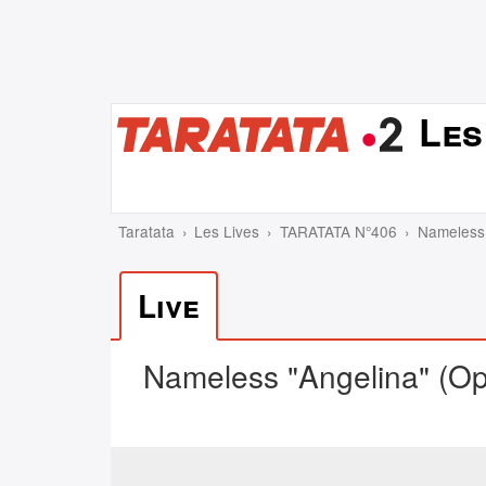
Les
Taratata
Les Lives
TARATATA N°406
Nameless 
Live
Nameless "Angelina" (Op